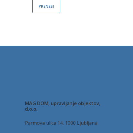
PRENESI
MAG DOM, upravljanje objektov,
d.o.o.
Parmova ulica 14, 1000 Ljubljana