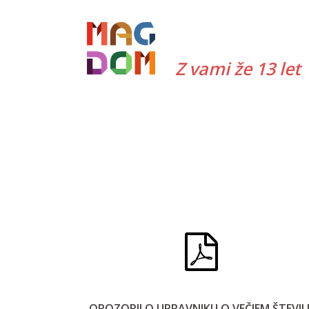
Skip
to
content
Z vami že 13 let
OPOZORILO UPRAVNIKU O VEČJEM ŠTEVIL