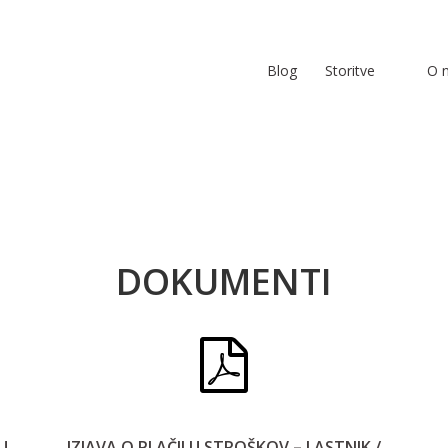
Blog
Storitve
O 
DOKUMENTI
U
IZJAVA O PLAČILU STROŠKOV – LASTNIK /