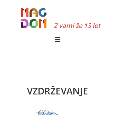
Skip
to
content
Z vami že 13 let
VZDRŽEVANJE