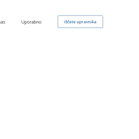
nas
Uporabno
Iščete upravnika