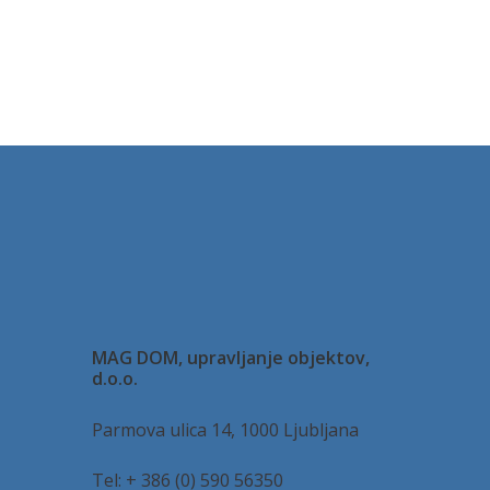
MAG DOM, upravljanje objektov,
d.o.o.
Parmova ulica 14, 1000 Ljubljana
Tel: + 386 (0) 590 56350